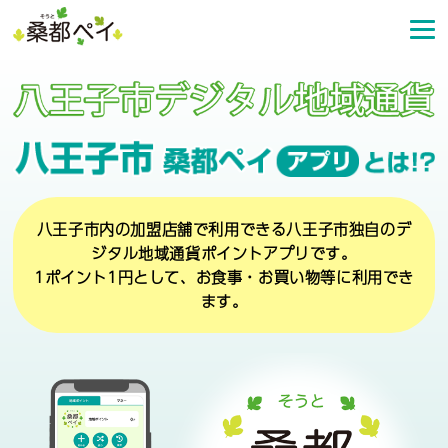
コ
ン
テ
ン
ツ
へ
ス
キ
ッ
プ
八王子市内の加盟店舗で利用できる八王子市独自のデ
ジタル地域通貨ポイントアプリです。
1ポイント1円として、お食事・お買い物等に利用でき
ます。