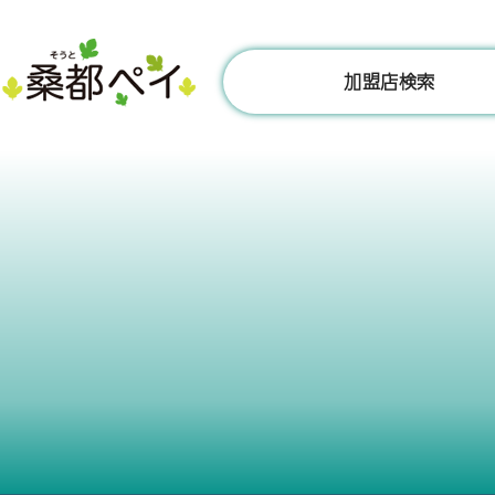
コ
ン
テ
加盟店検索
ン
ツ
へ
ス
キ
ッ
プ