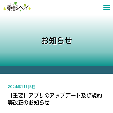
コ
ン
テ
ン
ツ
へ
お知らせ
ス
キ
ッ
プ
2024年11月5日
【重要】アプリのアップデート及び規約
等改正のお知らせ