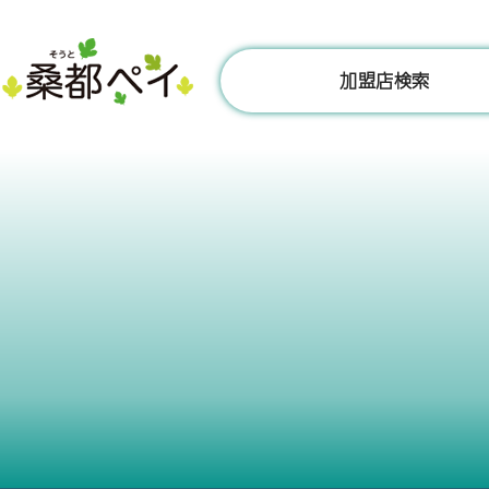
コ
ン
テ
加盟店検索
ン
ツ
へ
ス
キ
ッ
プ