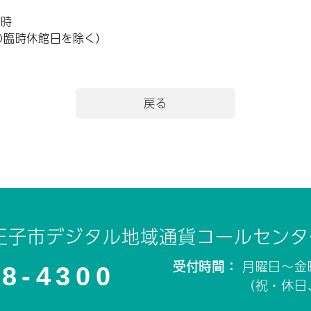
5時
の臨時休館日を除く）
戻る
王子市デジタル地域通貨コールセンタ
受付時間：
月曜日～金
28-4300
（祝・休日