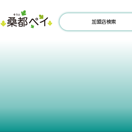
コ
ン
テ
加盟店検索
ン
ツ
へ
ス
キ
ッ
プ