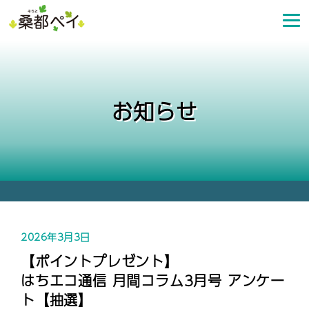
コ
ン
テ
ン
ツ
へ
お知らせ
ス
キ
ッ
プ
2026年3月3日
【ポイントプレゼント】
はちエコ通信 月間コラム3月号 アンケー
ト【抽選】