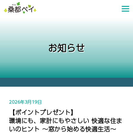
コ
ン
テ
ン
ツ
へ
お知らせ
ス
キ
ッ
プ
2026年3月19日
【ポイントプレゼント】
環境にも、家計にもやさしい 快適な住ま
いのヒント ～窓から始める快適生活～