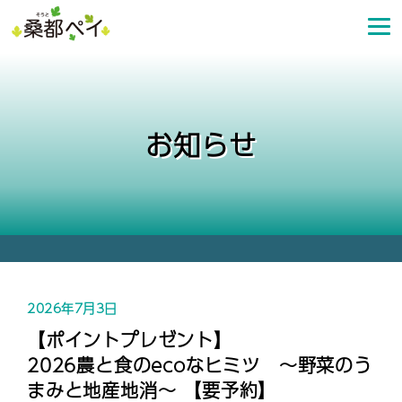
コ
ン
テ
ン
ツ
へ
お知らせ
ス
キ
ッ
プ
2026年7月3日
【ポイントプレゼント】
2026農と食のecoなヒミツ ～野菜のう
まみと地産地消～ 【要予約】