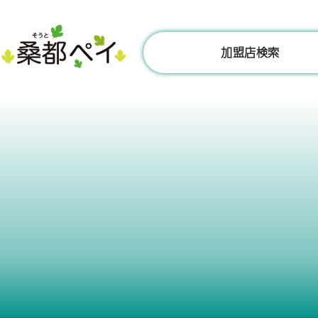
コ
ン
テ
加盟店検索
ン
ツ
へ
ス
キ
ッ
プ