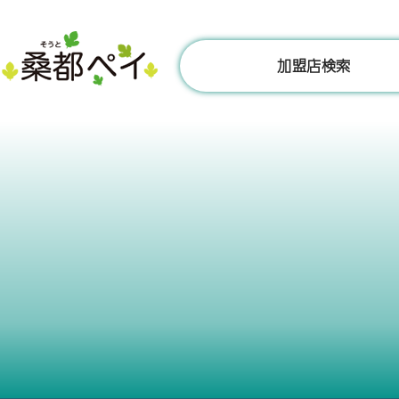
コ
ン
テ
加盟店検索
ン
ツ
へ
ス
キ
ッ
プ