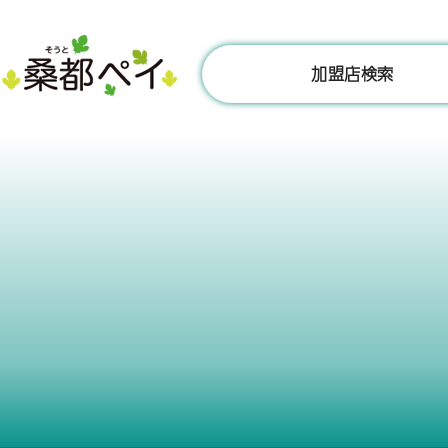
コ
ン
テ
加盟店検索
ン
ツ
へ
ス
キ
ッ
プ