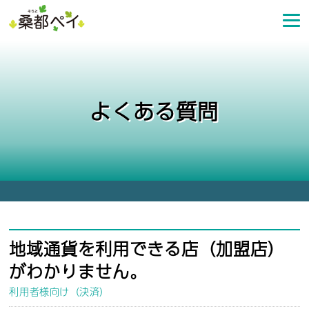
コ
ン
テ
ン
ツ
へ
よくある質問
ス
キ
ッ
プ
地域通貨を利用できる店（加盟店）
がわかりません。
利用者様向け（決済）