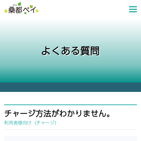
コ
ン
テ
ン
ツ
へ
よくある質問
ス
キ
ッ
プ
チャージ方法がわかりません。
利用者様向け（チャージ）