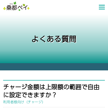
コ
ン
テ
ン
ツ
へ
よくある質問
ス
キ
ッ
プ
チャージ金額は上限額の範囲で自由
に設定できますか？
利用者様向け（チャージ）