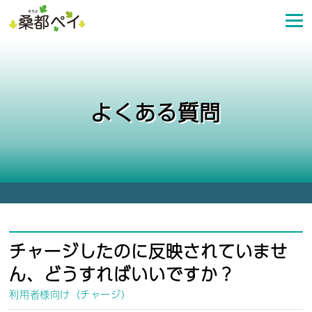
コ
ン
テ
ン
ツ
へ
よくある質問
ス
キ
ッ
プ
チャージしたのに反映されていませ
ん、どうすればいいですか？
利用者様向け（チャージ）