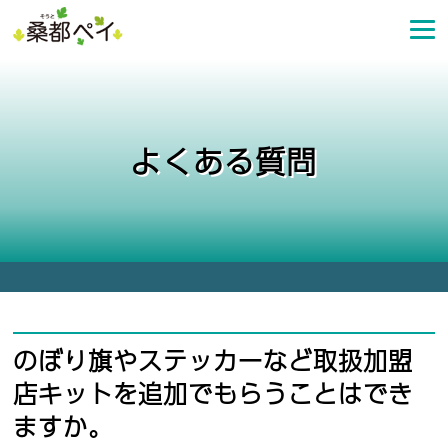
コ
ン
テ
ン
ツ
へ
よくある質問
ス
キ
ッ
プ
のぼり旗やステッカーなど取扱加盟
店キットを追加でもらうことはでき
ますか。