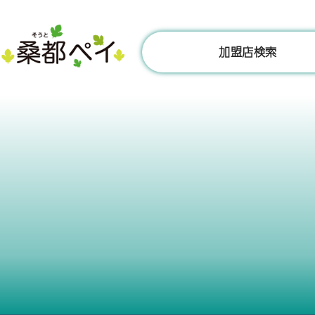
コ
ン
テ
加盟店検索
ン
ツ
へ
ス
キ
ッ
プ