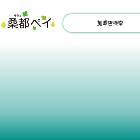
コ
ン
テ
加盟店検索
ン
ツ
へ
ス
キ
ッ
プ