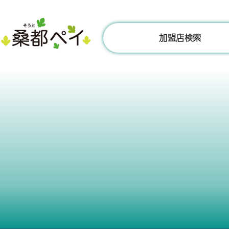
コ
ン
テ
加盟店検索
ン
ツ
へ
ス
キ
ッ
プ