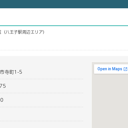
域（八王子駅周辺エリア）
子市寺町1-5
275
00