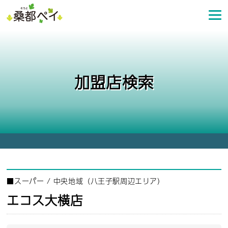
コ
ン
テ
ン
ツ
へ
加盟店検索
ス
キ
ッ
プ
■
スーパー
/
中央地域（八王子駅周辺エリア）
エコス大横店