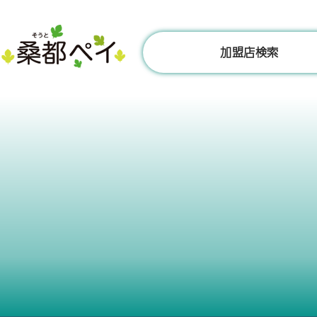
コ
ン
テ
加盟店検索
ン
ツ
へ
ス
キ
ッ
プ