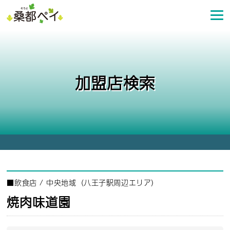
コ
ン
テ
ン
ツ
へ
加盟店検索
ス
キ
ッ
プ
■
飲食店
/
中央地域（八王子駅周辺エリア）
焼肉味道園