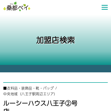
コ
ン
テ
ン
ツ
へ
加盟店検索
ス
キ
ッ
プ
■
衣料品・装飾品・靴・バッグ
/
中央地域（八王子駅周辺エリア）
ルーシーハウス八王子②号