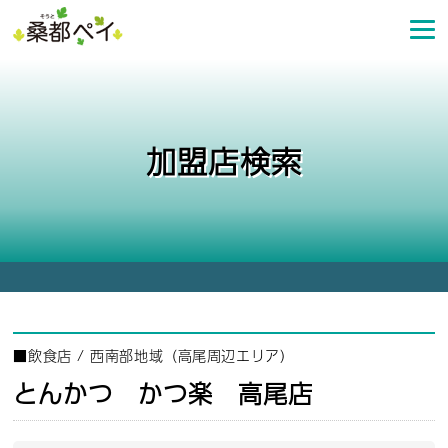
コ
ン
テ
ン
ツ
へ
加盟店検索
ス
キ
ッ
プ
■
飲食店
/
西南部地域（高尾周辺エリア）
とんかつ かつ楽 高尾店