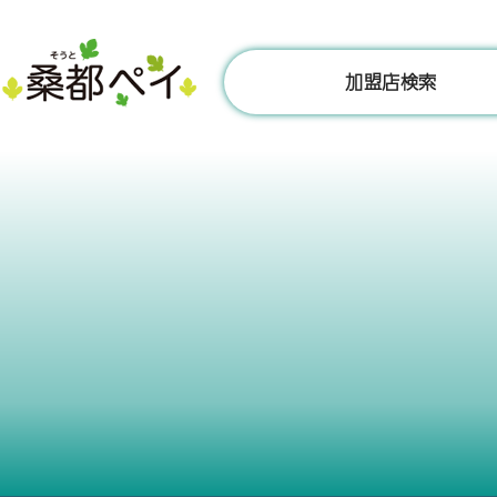
コ
ン
テ
加盟店検索
ン
ツ
へ
ス
キ
ッ
プ