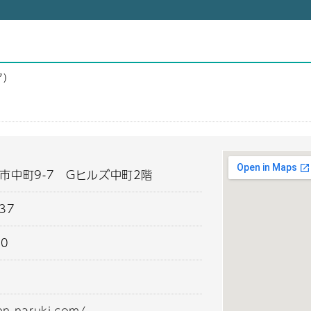
ア）
市中町9-7 Gヒルズ中町2階
037
00
en-naruki.com/