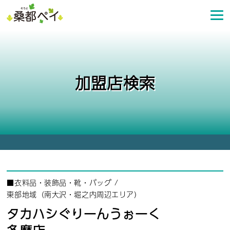
コ
ン
テ
ン
ツ
へ
加盟店検索
ス
キ
ッ
プ
■
衣料品・装飾品・靴・バッグ
/
東部地域（南大沢・堀之内周辺エリア）
タカハシぐりーんうぉーく