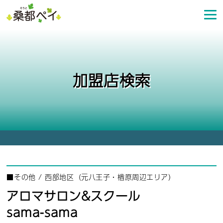
コ
ン
テ
ン
ツ
へ
加盟店検索
ス
キ
ッ
プ
■
その他
/
西部地区（元八王子・楢原周辺エリア）
アロマサロン&スクール
sama-sama