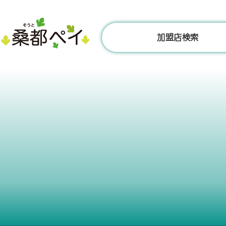
コ
ン
テ
加盟店検索
ン
ツ
へ
ス
キ
ッ
プ