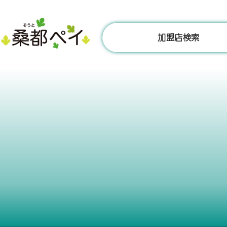
コ
ン
テ
加盟店検索
ン
ツ
へ
ス
キ
ッ
プ