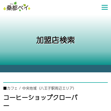
コ
ン
テ
ン
ツ
へ
加盟店検索
ス
キ
ッ
プ
■
カフェ
/
中央地域（八王子駅周辺エリア）
コーヒーショップクローバ
ー