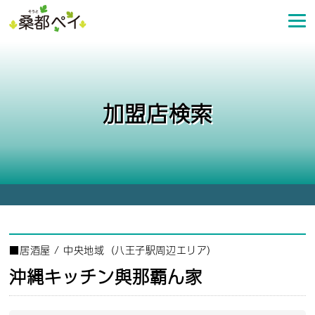
コ
ン
テ
ン
ツ
へ
加盟店検索
ス
キ
ッ
プ
■
居酒屋
/
中央地域（八王子駅周辺エリア）
沖縄キッチン與那覇ん家