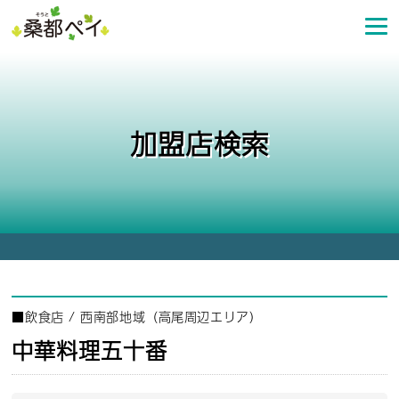
コ
ン
テ
ン
ツ
へ
加盟店検索
ス
キ
ッ
プ
■
飲食店
/
西南部地域（高尾周辺エリア）
中華料理五十番