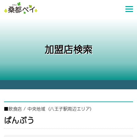
コ
ン
テ
ン
ツ
へ
加盟店検索
ス
キ
ッ
プ
■
飲食店
/
中央地域（八王子駅周辺エリア）
ばんぶう