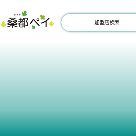
コ
ン
テ
加盟店検索
ン
ツ
へ
ス
キ
ッ
プ