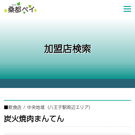
コ
ン
テ
ン
ツ
へ
加盟店検索
ス
キ
ッ
プ
■
飲食店
/
中央地域（八王子駅周辺エリア）
炭火焼肉まんてん