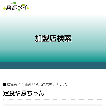
コ
ン
テ
ン
ツ
へ
加盟店検索
ス
キ
ッ
プ
■
飲食店
/
西南部地域（高尾周辺エリア）
定食や原ちゃん