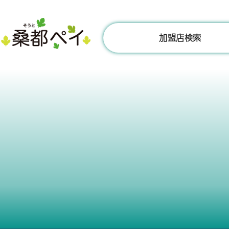
コ
ン
テ
加盟店検索
ン
ツ
へ
ス
キ
ッ
プ