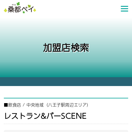
コ
ン
テ
ン
ツ
へ
加盟店検索
ス
キ
ッ
プ
■
飲食店
/
中央地域（八王子駅周辺エリア）
レストラン&バーSCENE