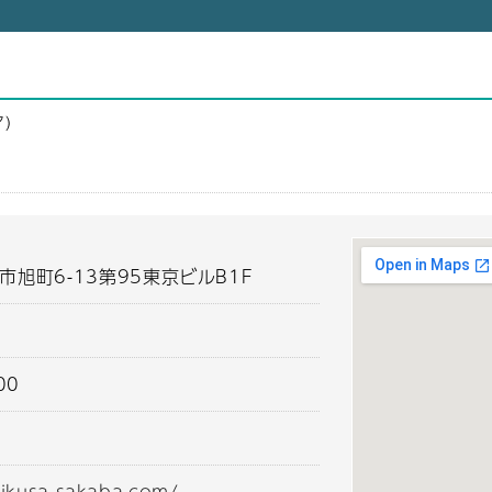
ア）
市旭町6-13第95東京ビルB1F
00
hikusa-sakaba.com/