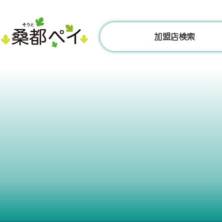
コ
ン
テ
加盟店検索
ン
ツ
へ
ス
キ
ッ
プ