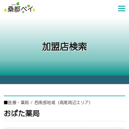
コ
ン
テ
ン
ツ
へ
加盟店検索
ス
キ
ッ
プ
■
医療・薬局
/
西南部地域（高尾周辺エリア）
おばた薬局