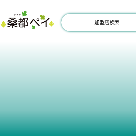
コ
ン
テ
加盟店検索
ン
ツ
へ
ス
キ
ッ
プ