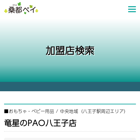
コ
ン
テ
ン
ツ
へ
加盟店検索
ス
キ
ッ
プ
■
おもちゃ・ベビー用品
/
中央地域（八王子駅周辺エリア）
竜星のPAO八王子店