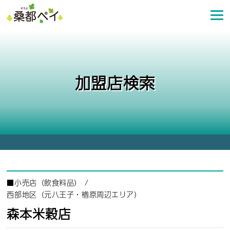
コ
ン
テ
ン
ツ
へ
加盟店検索
ス
キ
ッ
プ
■
小売店（飲食料品）
/
西部地区（元八王子・楢原周辺エリア）
森本米穀店