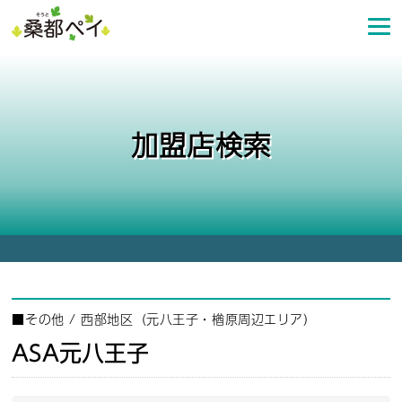
コ
ン
テ
ン
ツ
へ
加盟店検索
ス
キ
ッ
プ
■
その他
/
西部地区（元八王子・楢原周辺エリア）
ASA元八王子