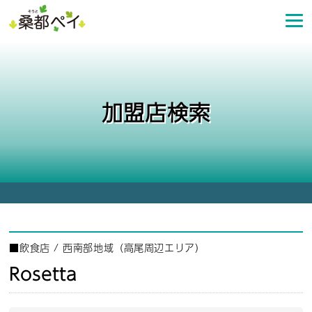
コ
ン
テ
ン
ツ
へ
加盟店検索
ス
キ
ッ
プ
■
飲食店
/
西南部地域（高尾周辺エリア）
Rosetta