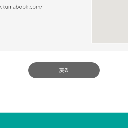
w.kumabook.com/
戻る