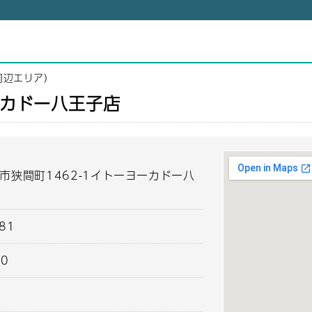
周辺エリア）
カドー八王子店
市狭間町1462-1イトーヨーカドー八
481
00