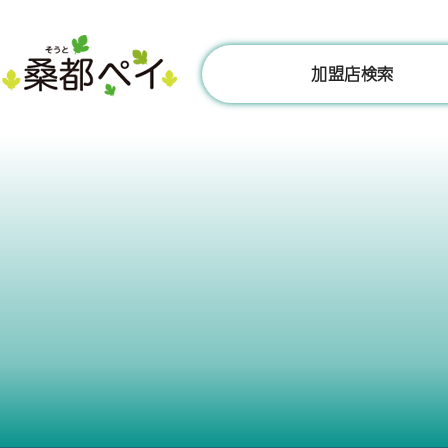
コ
ン
テ
加盟店検索
ン
ツ
へ
ス
キ
ッ
プ