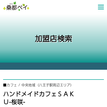
コ
ン
テ
ン
ツ
へ
加盟店検索
ス
キ
ッ
プ
■
カフェ
/
中央地域（八王子駅周辺エリア）
ハンドメイドカフェＳＡＫ
Ｕ-桜咲-