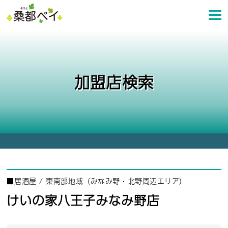
コ
ン
テ
ン
ツ
へ
加盟店検索
ス
キ
ッ
プ
■
居酒屋
/
東南部地域（みなみ野・北野周辺エリア）
けいの家八王子みなみ野店