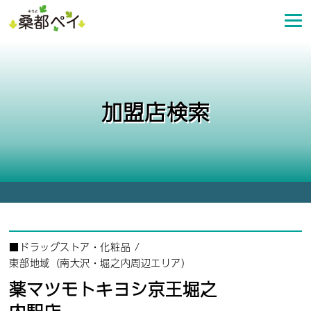
コ
ン
テ
ン
ツ
へ
加盟店検索
ス
キ
ッ
プ
■
ドラッグストア・化粧品
/
東部地域（南大沢・堀之内周辺エリア）
薬マツモトキヨシ京王堀之