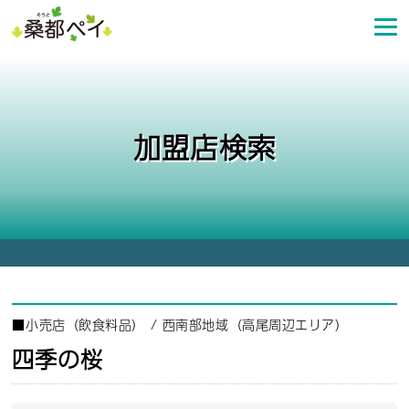
コ
ン
テ
ン
ツ
へ
加盟店検索
ス
キ
ッ
プ
■
小売店（飲食料品）
/
西南部地域（高尾周辺エリア）
四季の桜